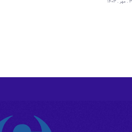
هر . 1403