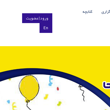
گزاری
کتابچه
ورود|عضویت
En