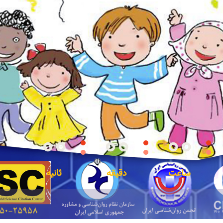
00
00
00
ساعت
دقیقه
ثانیه